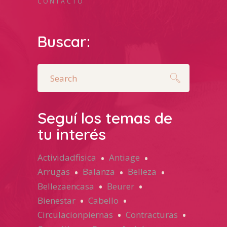
CONTACTO
Buscar:
Search
for:
Seguí los temas de
tu interés
Actividadfisica
Antiage
Arrugas
Balanza
Belleza
Bellezaencasa
Beurer
Bienestar
Cabello
Circulacionpiernas
Contracturas