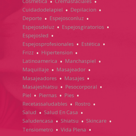
Cosmética
Cremasfaciales
Cuidadodelapiel
Depilacion
Deporte
Espejosconluz
Espejosdeluz
Espejosgiratorios
Espejosled
Espejosprofesionales
Estética
Frizz
Hipertension
Latinoamerica
Manchaspiel
Maquillaje
Masajeador
Masajeadores
Masajes
Masajeshiatsu
Pesocorporal
Piel
Piernas
Pies
Recetassaludables
Rostro
Salud
Salud En Casa
Saludencasa
Shiatsu
Skincare
Tensiometro
Vida Plena