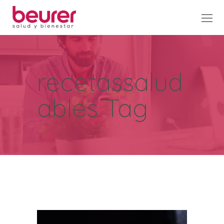
recetassalud
ables Tag