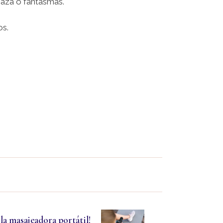
baza o fantasmas.
os.
la masajeadora portátil!