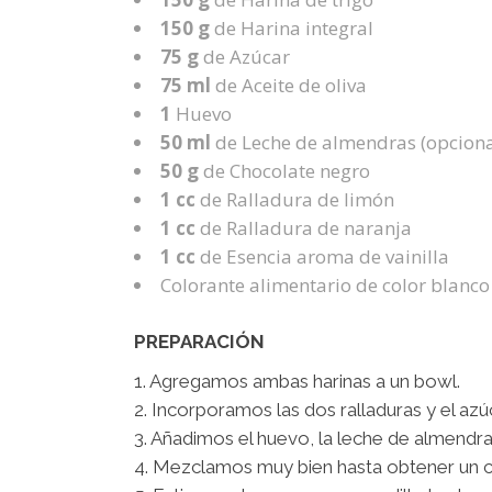
150 g
de Harina integral
75 g
de Azúcar
75 ml
de Aceite de oliva
1
Huevo
50 ml
de Leche de almendras (opciona
50 g
de Chocolate negro
1 cc
de Ralladura de limón
1 cc
de Ralladura de naranja
1 cc
de Esencia aroma de vainilla
Colorante alimentario de color blanco
PREPARACIÓN
1. Agregamos ambas harinas a un bowl.
2. Incorporamos las dos ralladuras y el azúc
3. Añadimos el huevo, la leche de almendras,
4. Mezclamos muy bien hasta obtener un