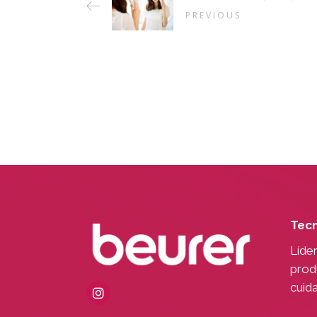
PREVIOUS
Tecn
Líde
produ
cuid