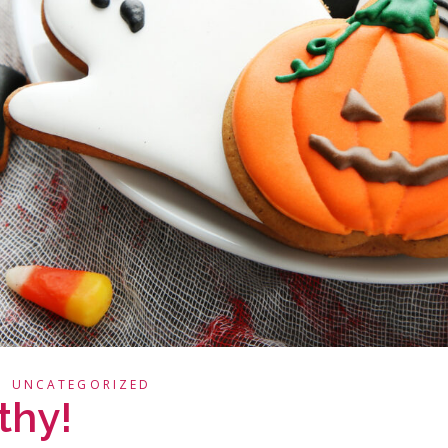
3
UNCATEGORIZED
thy!