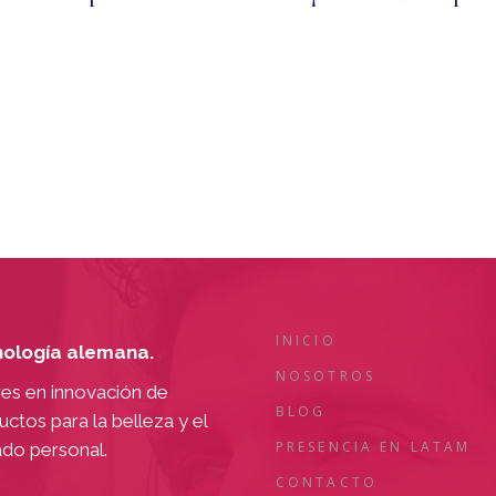
INICIO
ología alemana.
NOSOTROS
res en innovación de
BLOG
ctos para la belleza y el
PRESENCIA EN LATAM
ado personal.
CONTACTO