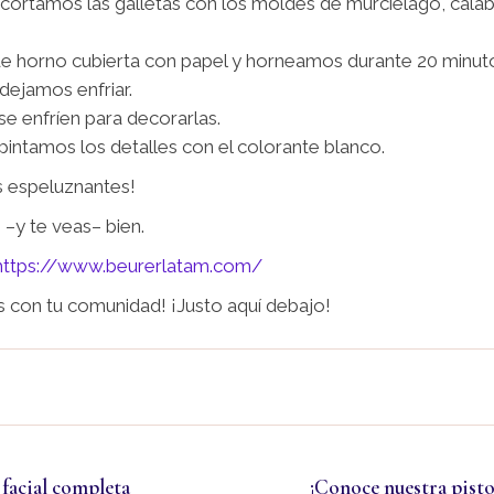
y cortamos las galletas con los moldes de murciélago, cala
de horno cubierta con papel y horneamos durante 20 minut
dejamos enfriar.
se enfríen para decorarlas.
pintamos los detalles con el colorante blanco.
ás espeluznantes!
–y te veas– bien.
https://www.beurerlatam.com/
s con tu comunidad! ¡Justo aquí debajo!
 facial completa
¡Conoce nuestra pisto